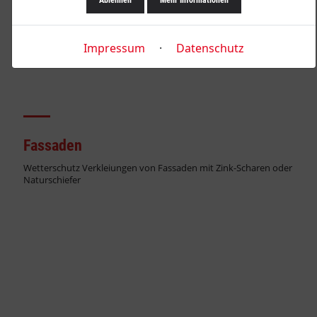
Ablehnen
Mehr Informationen
Impressum
·
Datenschutz
Fassaden
Wetterschutz Verkleiungen von Fassaden mit Zink-Scharen oder
Naturschiefer