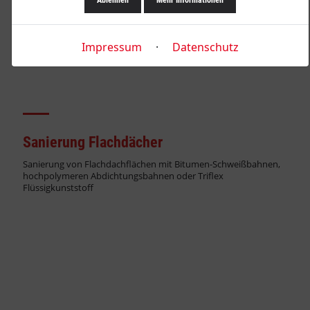
Ablehnen
Mehr Informationen
Impressum
·
Datenschutz
Sanierung Flachdächer
Sanierung von Flachdachflächen mit Bitumen-Schweißbahnen,
hochpolymeren Abdichtungsbahnen oder Triflex
Flüssigkunststoff