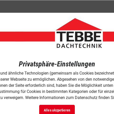
Kaminkopf 
Verkleidungen von Ka
Privatsphäre-Einstellungen
Faserzement
 und ähnliche Technologien (gemeinsam als Cookies bezeichnet)
serer Webseite zu ermöglichen. Abgesehen von den notwendigen 
en der Seite erforderlich sind, haben Sie die Möglichkeit unte
ustimmung für Cookies in bestimmten Kategorien oder für einzel
zu verweigern. Weitere Informationen zum Datenschutz finden S
Alles akzpetieren